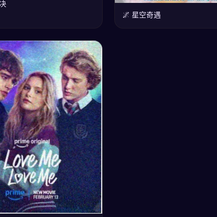
对决
🌌 星空奇遇