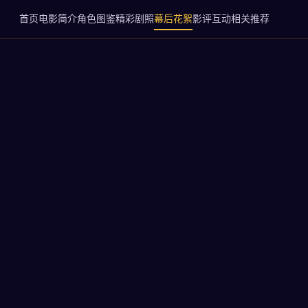
首页
电影简介
角色图鉴
精彩剧照
幕后花絮
影评互动
相关推荐