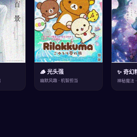
🪵 光头强
✨ 奇幻
幽默风趣 · 机智担当
男
神秘魔法 