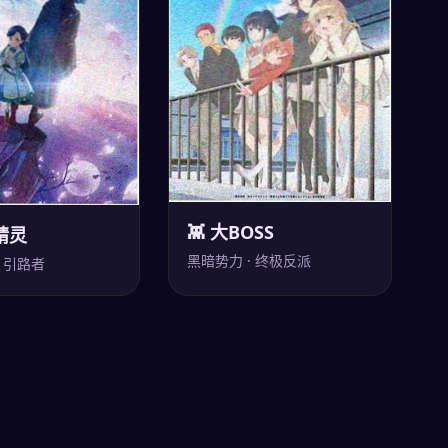
👾 大BOSS
精灵
黑暗势力 · 终极反派
· 引路者