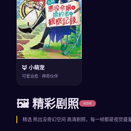
🦊 小萌宠
可爱治愈 · 神奇伙伴
🖼 精彩剧照
NEW
精选
熊出没奇幻空间
高清剧照，每一帧都是视觉盛