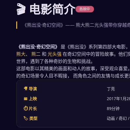
🎬 电影简介
热映中
《熊出没·奇幻空间》—— 熊大熊二光头强带你穿越
《熊出没·奇幻空间》
是《熊出没》系列第四部大电影，于
熊大
、
熊二
和
光头强
在奇幻空间中的冒险故事。他们
世界，遇到了各种奇妙的生物和挑战。
这部电影以其精美的画面和动人的故事，深受观众喜爱
的奇幻场景令人目不暇接， 而角色之间的友情与成长更
🎥 导演
丁亮
📅 上映
2017年1月2
⏱ 片长
89分钟
🏷 类型
动画 / 奇幻 