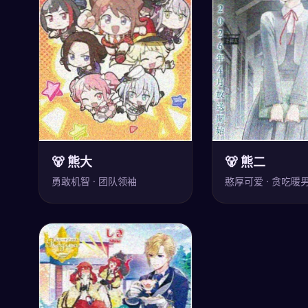
🐻 熊大
🐻 熊二
勇敢机智 · 团队领袖
憨厚可爱 · 贪吃暖
萌宠