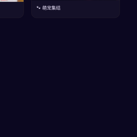
🐾 萌宠集结